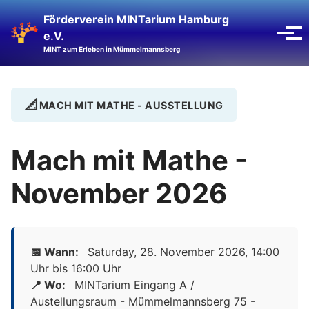
Zur Hauptnavigation springen
Zum Inhalt springen
Zur Fußzeile springen
Förderverein MINTarium Hamburg
Suche ein
e.V.
Menü
MINT zum Erleben in Mümmelmannsberg
📐
MACH MIT MATHE - AUSSTELLUNG
Mach mit Mathe -
November 2026
📅 Wann:
Saturday, 28. November 2026, 14:00
Uhr
bis
16:00 Uhr
📍 Wo:
MINTarium Eingang A /
Austellungsraum - Mümmelmannsberg 75 -