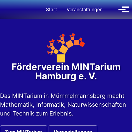
Zur Hauptnavigation springen
Zum Inhalt springen
Zur Fußzeile springen
Suche ein
Start
Veranstaltungen
Menü
Förderverein MINTarium
Hamburg e. V.
Das MINTarium in Mümmelmannsberg macht
Mathematik, Informatik, Naturwissenschaften
und Technik zum Erlebnis.
Zum MINTarium
Veranstaltungen