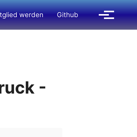
Suche ein-/aus
tglied werden
Github
Menü ein-
ruck -