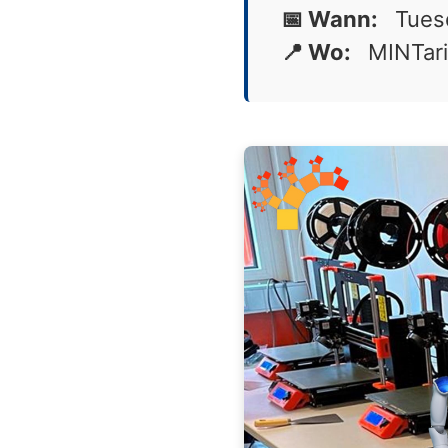
📅 Wann:
Tues
📍 Wo:
MINTar